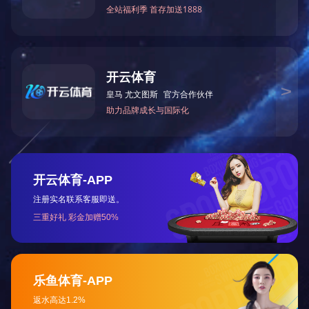
给排水设计师
联系方式
MK官方网页版
MK官方网页版-MK(中国) 中标汕头市潮阳区财政局财政性资
MK官方网页版-MK(中国) 工程咨询公司设计部助力联沙社区
MK官方网页版-MK(中国) 公司成功入库南沙横沥镇工程咨询
MK官方网页版-MK(中国) 公司成功入库南沙黄阁镇工程监理
公司入选95007部队建筑工程设计
联系我们