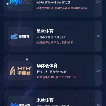
咨询服务，从而更系统地服务于建设单位，并
与各参建单位之间形成高效的合作关系。
导航栏目
公司简介