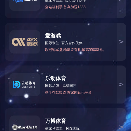
工作模式
部门之间的协作方式
质量管理
合作工程师发展平台
招聘信息
给排水设计师
联系方式
MK官方网页版
MK官方网页版-MK(中国) 中标汕头市潮阳区财政局财政性资