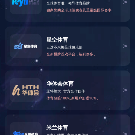
导航栏目
公司简介
公司架构和人员组成
社会认证
公司资质
经营范围