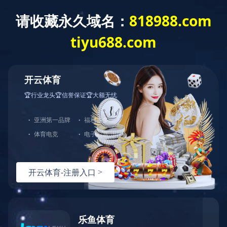
MK官方网页版
导航菜单
导
航
菜
您的位置：
MK官方网页版-MK(中国)
>
经营范围
>
质量管理
单
质量管理