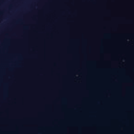
上一条：
东沙街2022年公厕管养服务项目招标公告
下一条：
新闻
方网页版-MK(中国) 中标汕头市潮阳区财政局财政性资金投资项目评审
方网页版-MK(中国) 公司成功入库南沙横沥镇工程咨询企业库
方网页版-MK(中国) 公司成功入库南沙黄阁镇工程监理库和工程代建库
选95007部队建筑工程设计库