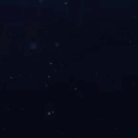
！公司中标潮州市潮安区古巷镇农村基础设施改造提升项目施工监理项目
0-81407316
关于MK官方
MK官方网
网页版-MK(中
022366030
版
国)
7877449@qq.com
公司简介
州市荔湾区浣花路浣南东街26号
经营范围和工
作模式
体会体育官方网站-华体会体育(中国)
leyu乐鱼(中国)体育官方网站-LEYU