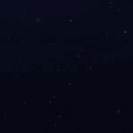
2021-12-24
业务类型
页
工程监理
代建
工程造价咨询
工程招标代理
手机二维码
政府采购
工程设计
.COM
爱游戏官方网站-爱游戏(中国)
开云体育平台官方网站-开云（中