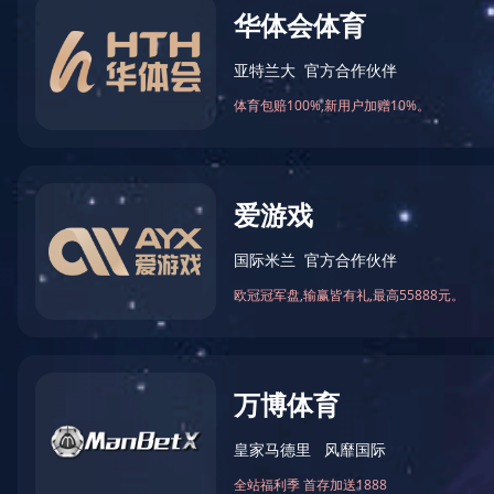
您的位置：
MK官方网页版-MK(中国)
>
MK官方网页
导航栏目
MK
公司公告
M
MK官方网页版
技术交流
公司
行业新闻
上良